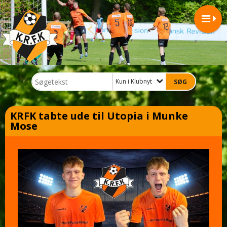
Kun i Klubnyt
KRFK tabte ude til Utopia i Munke
Mose