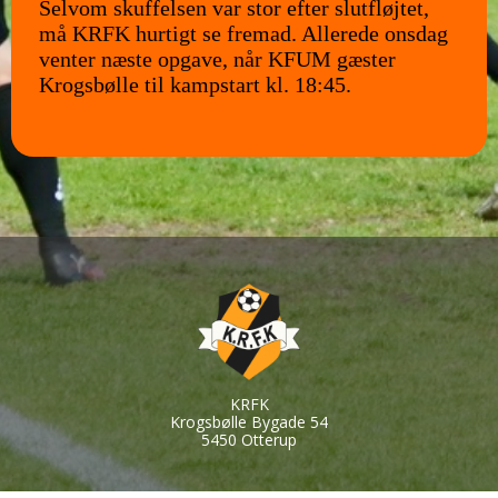
Selvom skuffelsen var stor efter slutfløjtet,
må KRFK hurtigt se fremad. Allerede onsdag
venter næste opgave, når KFUM gæster
Krogsbølle til kampstart kl. 18:45.
KRFK
Krogsbølle Bygade 54
5450 Otterup