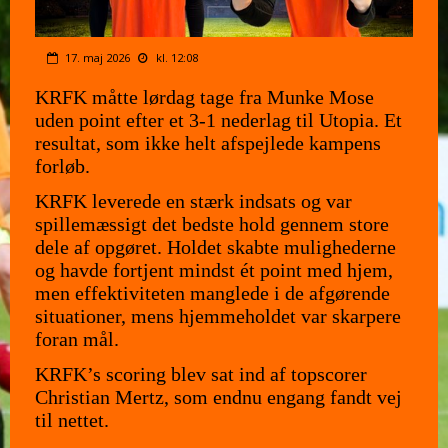
17. maj 2026
kl. 12:08
KRFK måtte lørdag tage fra Munke Mose
uden point efter et 3-1 nederlag til Utopia. Et
resultat, som ikke helt afspejlede kampens
forløb.
KRFK leverede en stærk indsats og var
spillemæssigt det bedste hold gennem store
dele af opgøret. Holdet skabte mulighederne
og havde fortjent mindst ét point med hjem,
men effektiviteten manglede i de afgørende
situationer, mens hjemmeholdet var skarpere
foran mål.
KRFK’s scoring blev sat ind af topscorer
Christian Mertz, som endnu engang fandt vej
til nettet.